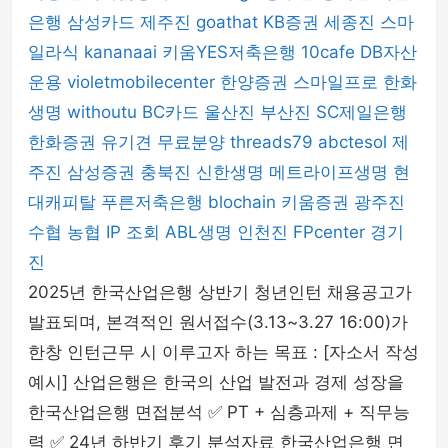
은행
삼성카드
제주진
goathat
KB증권
세종진
스마
일라식
kananaai
키움YES저축은행
10cafe
DB자산
운용
violetmobilecenter
한양증권
스마일프로
한화
생명
withoutu
BC카드
울산진
부산진
SC제일은행
한화증권
유기견 무료분양
threads79
abctesol
제
주진
삼성증권
충북진
신한생명
메트라이프생명
현
대캐피탈
푸른저축은행
blochain
키움증권
광주진
수협
농협
IP 조회
ABL생명
인천진
FPcenter
경기
진
2025년 한국산업은행 상반기 청년인턴 채용공고가
발표되며, 본격적인 원서접수(3.13~3.27 16:00)가
한창 인턴근무 시 이루고자 하는 목표 : [자소서 작성
예시] 산업은행은 한국의 산업 발전과 경제 성장을
한국산업은행 면접분석 ✅ PT + 심층과제 + 직무능
력 ✅ 24년 하반기 후기 분석자료 한국산업은행 면